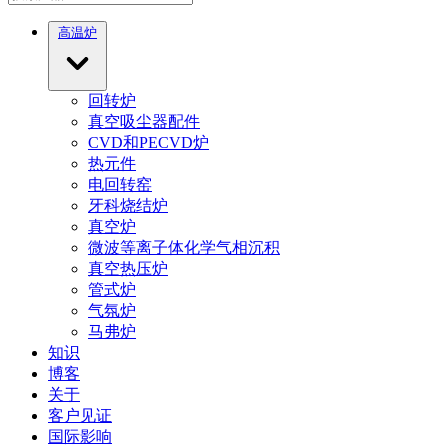
高温炉
回转炉
真空吸尘器配件
CVD和PECVD炉
热元件
电回转窑
牙科烧结炉
真空炉
微波等离子体化学气相沉积
真空热压炉
管式炉
气氛炉
马弗炉
知识
博客
关于
客户见证
国际影响