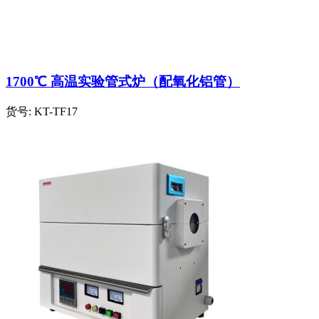
1700℃ 高温实验管式炉（配氧化铝管）
货号:
KT-TF17