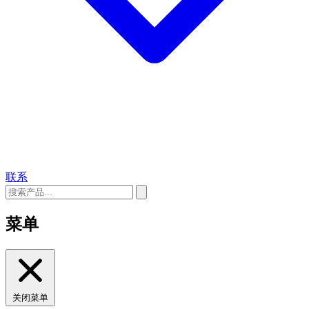
联系
菜单
关闭菜单