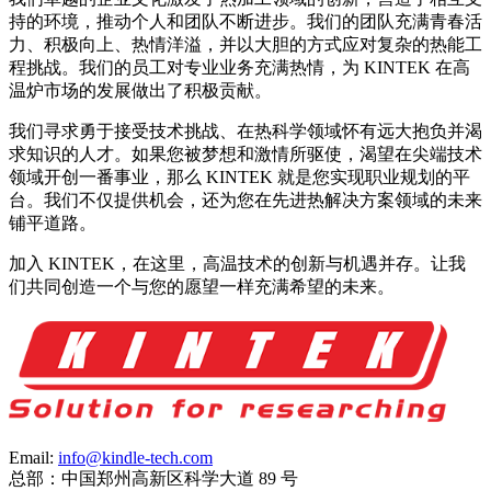
持的环境，推动个人和团队不断进步。我们的团队充满青春活
力、积极向上、热情洋溢，并以大胆的方式应对复杂的热能工
程挑战。我们的员工对专业业务充满热情，为 KINTEK 在高
温炉市场的发展做出了积极贡献。
我们寻求勇于接受技术挑战、在热科学领域怀有远大抱负并渴
求知识的人才。如果您被梦想和激情所驱使，渴望在尖端技术
领域开创一番事业，那么 KINTEK 就是您实现职业规划的平
台。我们不仅提供机会，还为您在先进热解决方案领域的未来
铺平道路。
加入 KINTEK，在这里，高温技术的创新与机遇并存。让我
们共同创造一个与您的愿望一样充满希望的未来。
Email:
info@kindle-tech.com
总部：中国郑州高新区科学大道 89 号