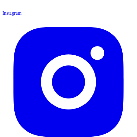
Instagram