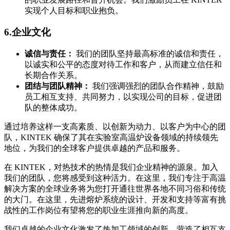
实现个人目标和职业抱负。
6.企业文化
诚信与责任：
我们的团队坚持最高标准的诚信和责任，
以诚实和公平的态度对待工作和客户，从而建立信任和
长期合作关系。
团结与团队精神：
我们强调强烈的团队合作精神，鼓励
员工相互支持、共同努力，以实现公司的目标，促进团
队的整体成功。
通过培养这样一支高素质、以创新为动力、以客户为中心的团
队，KINTEK 确保了其在实验室高温炉设备领域的持续领先
地位，为我们的全球客户提供卓越的产品和服务。
在 KINTEK，对热技术的热情是我们企业精神的源泉。加入
我们的团队，您将感受到这种活力。在这里，我们专注于高温
解决方案的全球业务将为您打开通往世界各地不同习俗和传统
的大门。在这里，先进熔炉系统的设计、开发和支持等富有挑
战性的工作岗位有望将您的职业生涯推向新的高度。
我们卓越的企业文化激发了热加工领域的创新，营造了相互支