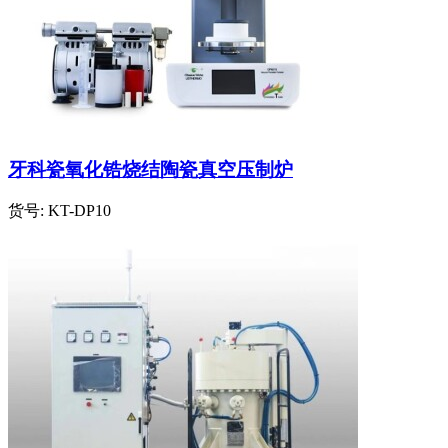
牙科瓷氧化锆烧结陶瓷真空压制炉
货号:
KT-DP10