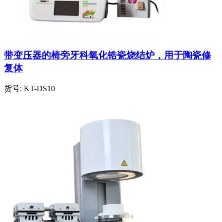
带变压器的椅旁牙科氧化锆瓷烧结炉，用于陶瓷修
复体
货号:
KT-DS10