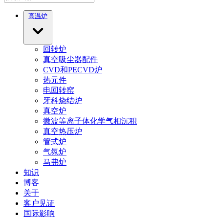
高温炉
回转炉
真空吸尘器配件
CVD和PECVD炉
热元件
电回转窑
牙科烧结炉
真空炉
微波等离子体化学气相沉积
真空热压炉
管式炉
气氛炉
马弗炉
知识
博客
关于
客户见证
国际影响