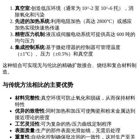
真空室
:创造低压环境（通常为 10^-2 至 10^-6 托），消
除氧化和污染
先进的加热系统
:利用电阻加热（高达 2800°C）或感应
加热实现快速热传递
精密压力机制
:液压或伺服电动系统可提供高达 600 吨的
均匀压力
集成控制系统
:基于微处理器的控制器可管理温度
（±1°C）、压力（±0.5%）和真空度
这种组合可实现无与伦比的精确扩散接合、烧结和复合材料制
造。
与传统方法相比的主要优势
材料完整性
:真空环境可防止氧化和脱碳，从而保持材料
特性
优异的致密性
:同时加热和加压可使陶瓷和粉末金属达到
接近理论的密度
工艺灵活性
:可为复杂的热/压力曲线定制程序
表面质量
:生产的部件表面光滑如镜，无需后处理
重复性
:自动化控制确保批次间的一致性，这对生产至关