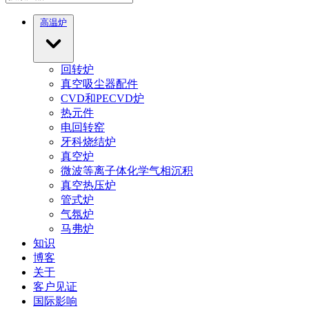
高温炉
回转炉
真空吸尘器配件
CVD和PECVD炉
热元件
电回转窑
牙科烧结炉
真空炉
微波等离子体化学气相沉积
真空热压炉
管式炉
气氛炉
马弗炉
知识
博客
关于
客户见证
国际影响