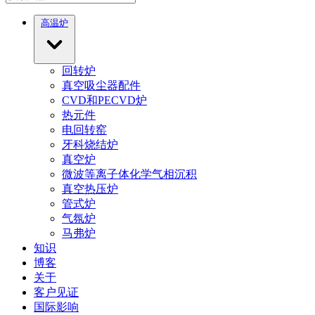
高温炉
回转炉
真空吸尘器配件
CVD和PECVD炉
热元件
电回转窑
牙科烧结炉
真空炉
微波等离子体化学气相沉积
真空热压炉
管式炉
气氛炉
马弗炉
知识
博客
关于
客户见证
国际影响