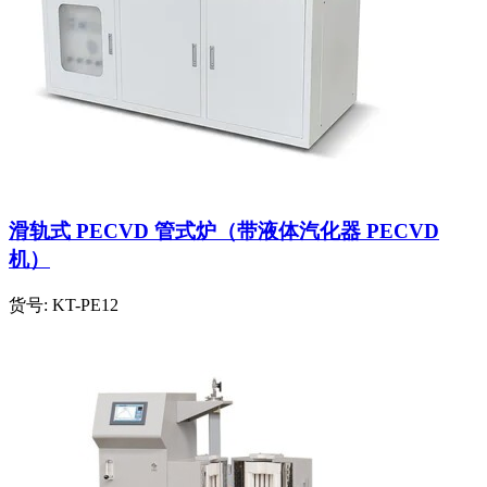
滑轨式 PECVD 管式炉（带液体汽化器 PECVD
机）
货号:
KT-PE12