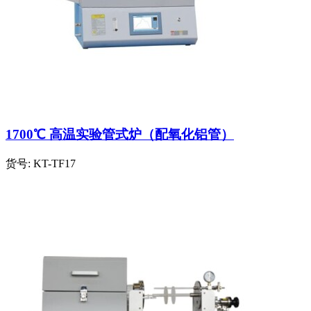
1700℃ 高温实验管式炉（配氧化铝管）
货号:
KT-TF17