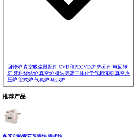
回转炉
真空吸尘器配件
CVD和PECVD炉
热元件
电回转
窑
牙科烧结炉
真空炉
微波等离子体化学气相沉积
真空热
压炉
管式炉
气氛炉
马弗炉
推荐产品
多区实验室石英管炉 管式炉