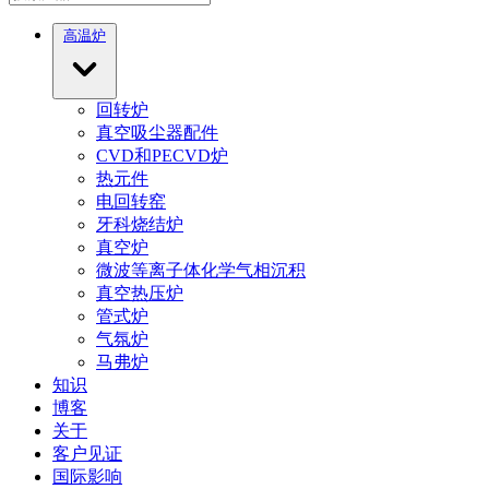
高温炉
回转炉
真空吸尘器配件
CVD和PECVD炉
热元件
电回转窑
牙科烧结炉
真空炉
微波等离子体化学气相沉积
真空热压炉
管式炉
气氛炉
马弗炉
知识
博客
关于
客户见证
国际影响