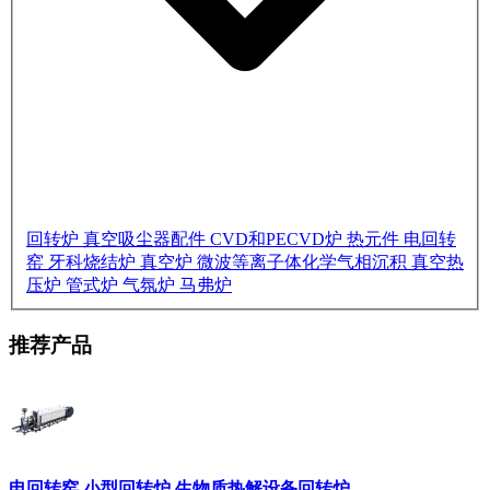
回转炉
真空吸尘器配件
CVD和PECVD炉
热元件
电回转
窑
牙科烧结炉
真空炉
微波等离子体化学气相沉积
真空热
压炉
管式炉
气氛炉
马弗炉
推荐产品
电回转窑 小型回转炉 生物质热解设备回转炉