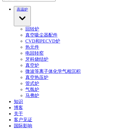
高温炉
回转炉
真空吸尘器配件
CVD和PECVD炉
热元件
电回转窑
牙科烧结炉
真空炉
微波等离子体化学气相沉积
真空热压炉
管式炉
气氛炉
马弗炉
知识
博客
关于
客户见证
国际影响