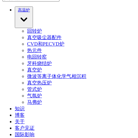
高温炉
回转炉
真空吸尘器配件
CVD和PECVD炉
热元件
电回转窑
牙科烧结炉
真空炉
微波等离子体化学气相沉积
真空热压炉
管式炉
气氛炉
马弗炉
知识
博客
关于
客户见证
国际影响