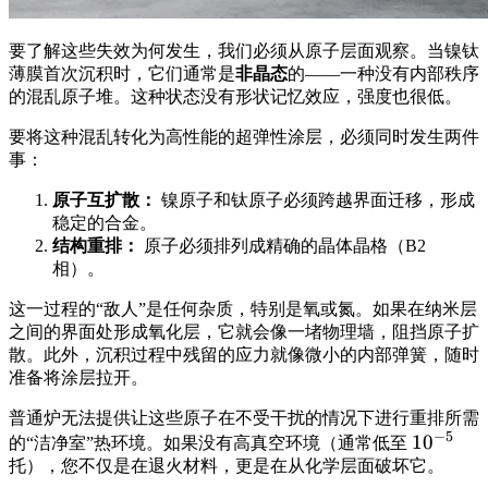
要了解这些失效为何发生，我们必须从原子层面观察。当镍钛
薄膜首次沉积时，它们通常是
非晶态
的——一种没有内部秩序
的混乱原子堆。这种状态没有形状记忆效应，强度也很低。
要将这种混乱转化为高性能的超弹性涂层，必须同时发生两件
事：
原子互扩散：
镍原子和钛原子必须跨越界面迁移，形成
稳定的合金。
结构重排：
原子必须排列成精确的晶体晶格（B2
相）。
这一过程的“敌人”是任何杂质，特别是氧或氮。如果在纳米层
之间的界面处形成氧化层，它就会像一堵物理墙，阻挡原子扩
散。此外，沉积过程中残留的应力就像微小的内部弹簧，随时
准备将涂层拉开。
普通炉无法提供让这些原子在不受干扰的情况下进行重排所需
−
5
10^{-5}
1
0
的“洁净室”热环境。如果没有高真空环境（通常低至
托），您不仅是在退火材料，更是在从化学层面破坏它。