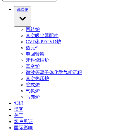
高温炉
回转炉
真空吸尘器配件
CVD和PECVD炉
热元件
电回转窑
牙科烧结炉
真空炉
微波等离子体化学气相沉积
真空热压炉
管式炉
气氛炉
马弗炉
知识
博客
关于
客户见证
国际影响