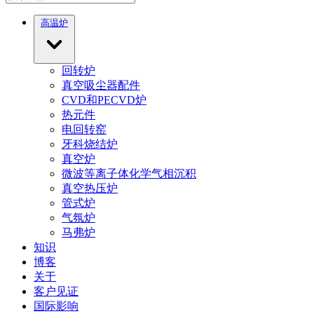
高温炉
回转炉
真空吸尘器配件
CVD和PECVD炉
热元件
电回转窑
牙科烧结炉
真空炉
微波等离子体化学气相沉积
真空热压炉
管式炉
气氛炉
马弗炉
知识
博客
关于
客户见证
国际影响